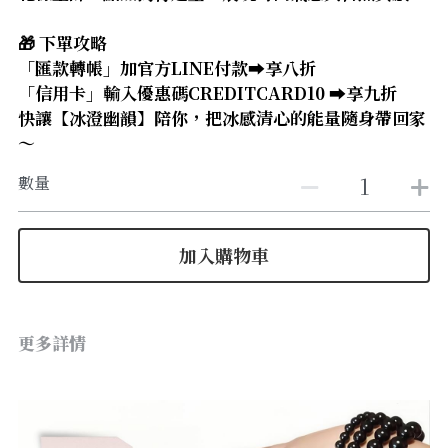
【8-10mm 珠徑】
🎁 下單攻略
【11-13mm 珠徑】
「匯款轉帳」加官方LINE付款➡️享八折
「信用卡」輸入優惠碼CREDITCARD10 ➡️享九折
【14mm以上 珠徑】
快讓【冰澄幽韻】陪你，把冰感清心的能量隨身帶回家
～
數量
加入購物車
更多詳情