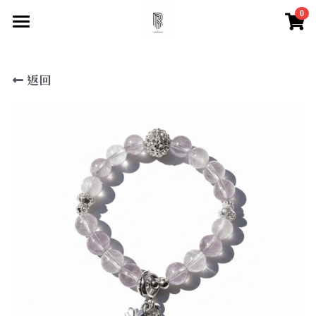
0
×
×
部落格分類
商品分類
首頁
返回
尋找你的祝福
所有商品分類
所有博客分類
快速找到祝福
水晶百科
所有商品分類
【項鍊】
脈輪測試
天然水晶特性
【手鍊款】
水晶必備知識
登錄
/
註冊
【眉心輪 頂輪】
搜索
【喉輪】
【心輪】