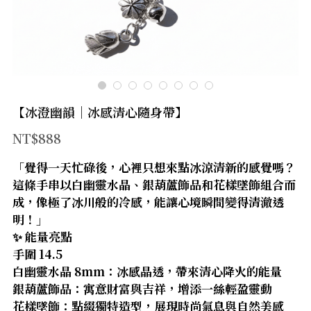
官方LINE
【太陽神經叢】
【臍輪】
【海底輪】
【冰澄幽韻｜冰感清心隨身帶】
【新品上市】
NT$888
【防禦類水晶】
「覺得一天忙碌後，心裡只想來點冰涼清新的感覺嗎？
這條手串以白幽靈水晶、銀葫蘆飾品和花樣墜飾組合而
【療癒類水晶】
成，像極了冰川般的冷感，能讓心境瞬間變得清澈透
【財富類水晶】
明！」
✨ 能量亮點
【智慧類水晶】
手圍 14.5
白幽靈水晶 8mm：冰感晶透，帶來清心降火的能量
【人緣類水晶】
銀葫蘆飾品：寓意財富與吉祥，增添一絲輕盈靈動
花樣墜飾：點綴獨特造型，展現時尚氣息與自然美感