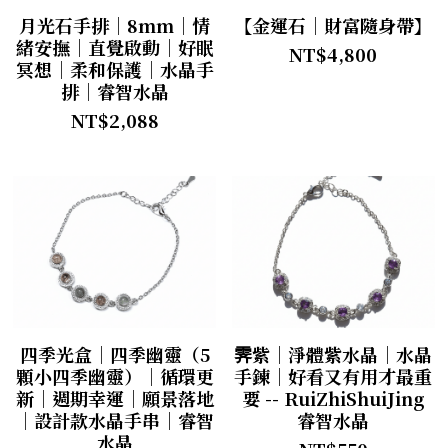
月光石手排｜8mm｜情
【金運石｜財富隨身帶】
緒安撫｜直覺啟動｜好眠
NT$4,800
冥想｜柔和保護｜水晶手
排｜睿智水晶
NT$2,088
四季光盒｜四季幽靈（5
霁紫｜淨體紫水晶｜水晶
顆小四季幽靈）｜循環更
手鍊｜好看又有用才最重
新｜週期幸運｜願景落地
要 -- RuiZhiShuiJing
｜設計款水晶手串｜睿智
睿智水晶
水晶