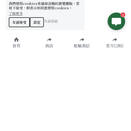
我們使用cookies來確保流暢的瀏覽體驗。若
按下接受，即表示你同意使用cookies。
了解更多
1
全部拒絕
全部接受
設定
首頁
商店
脈輪測試
官方LINE
原創設計款
了解更多
天然水晶
諮詢加入
提升運勢
官方LINE
聯絡我們
RuiZhiShuiJing 睿智水晶—讓你的水晶好看又【有