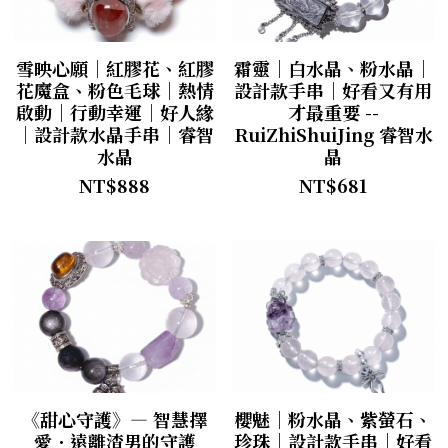
雪映心願｜紅膠花、紅膠
霜靈｜白水晶、粉水晶｜
花魔盒、粉色毛球｜熱情
設計款手串｜好看又有用
啟動｜行動幸運｜好人緣
才最重要 --
｜設計款水晶手串｜睿智
RuiZhiShuiJing 睿智水
水晶
晶
NT$888
NT$681
《甜心守護》— 智慧擇
櫻魅｜粉水晶、紫螢石、
愛．遠離渣男的守護
珍珠｜設計款手串｜好看