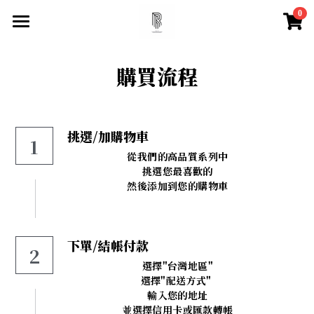
0
×
×
部落格分類
商品分類
首頁
購買流程
尋找你的祝福
所有商品分類
所有博客分類
快速找到祝福
挑選/加購物車
1
水晶百科
所有商品分類
從我們的高品質系列中
挑選您最喜歡的
【項鍊】
脈輪測試
天然水晶特性
然後添加到您的購物車
【手鍊款】
水晶必備知識
登錄
/
註冊
【眉心輪 頂輪】
搜索
下單/結帳付款
2
選擇"台灣地區"
【喉輪】
選擇"配送方式" 
輸入您的地址
【心輪】
並選擇信用卡或匯款轉帳