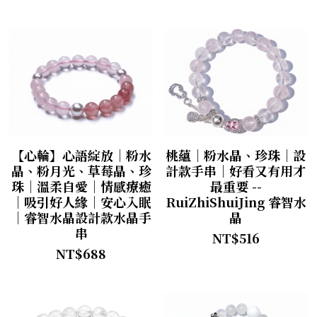
【心輪】心語綻放｜粉水
桃蘊｜粉水晶、珍珠｜設
晶、粉月光、草莓晶、珍
計款手串｜好看又有用才
珠｜溫柔自愛｜情感療癒
最重要 --
｜吸引好人緣｜安心入眠
RuiZhiShuiJing 睿智水
｜睿智水晶設計款水晶手
晶
串
NT$516
NT$688