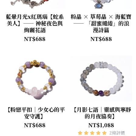
藍暈月光x紅瑪瑙【蛇系
粉晶 × 草莓晶 × 海藍寶
美人】—— 神秘夜色與
—— 「甜蜜繾綣」的浪
絢麗花語
漫詩篇
NT$688
NT$688
【粉戀平扣｜少女心的平
【月影七語｜靈感與寧靜
安守護】
的月夜協奏】
NT$688
NT$1,088
2條評價