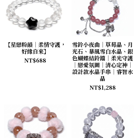
【星戀粉韻｜柔情守護，
雪鈴小夜曲｜草莓晶、月
好緣自來】
光石、暴風雪白水晶、銀
色蝴蝶結鈴鐺｜柔光守護
NT$688
｜戀愛氛圍｜清心定神｜
設計款水晶手串｜睿智水
晶
NT$1,288