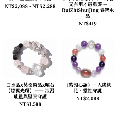
又有用才最重要 --
NT$2,088 - NT$2,288
RuiZhiShuiJing 睿智水
晶
NT$419
白水晶x莫桑粉晶x曜石
《紫韻心語》—人緣桃
【蝶翼光環】—— 浪漫
花．靈性守護
能量與堅實守護
NT$2,088
NT$1,588