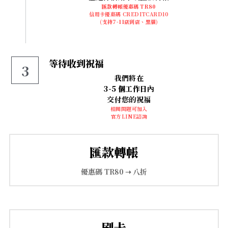
官方LINE
匯款轉帳優惠碼 TR80
信用卡優惠碼 CREDITCARD10
【太陽神經叢】
(支持7-11店到店、黑貓)
【臍輪】
等待收到祝福
【海底輪】
3
我們將在
【新品上市】
3-5 個工作日
內
交付您的祝福
相關問題可加入
【防禦類水晶】
官方LINE諮詢
【療癒類水晶】
匯款轉帳
【財富類水晶】
優惠碼 TR80
 ➝ 
八折
【智慧類水晶】
【人緣類水晶】
刷卡