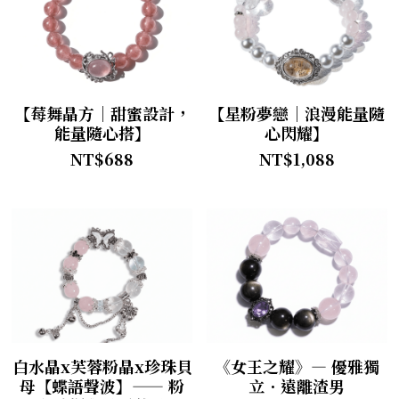
【莓舞晶方｜甜蜜設計，
【星粉夢戀｜浪漫能量隨
能量隨心搭】
心閃耀】
NT$688
NT$1,088
白水晶x芙蓉粉晶x珍珠貝
《女王之耀》— 優雅獨
母【蝶語聲波】—— 粉
立．遠離渣男