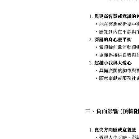
與更高智慧或意識的
▪
能在冥想或祈禱中
▪
感知到內在平靜與
深層的身心靈平衡
▪
當頂輪能量流動順
▪
更懂得接納自我與
超越小我與大愛心
▪
具備廣闊的胸懷與
▪
願意奉獻或服務社
三
、
負面影響 (頂輪
喪失方向感或意義感
▪
覺得人生乏味、漫