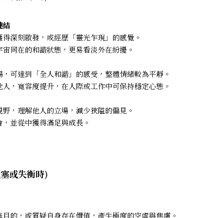
連結
獲得深刻啟發，或經歷「靈光乍現」的感覺。
宇宙同在的和諧狀態，更易看淡外在紛擾。
暢，可達到「全人和諧」的感受，整體情緒較為平靜。
他人，寬容度提升，在人際或工作中可保持穩定心態。
視野，理解他人的立場，減少狹隘的偏見。
會，並從中獲得滿足與成長。
阻塞或失衡時)
無目的，或質疑自身存在價值，產生極度的空虛與焦慮。