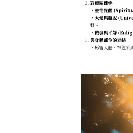
對應關鍵字
▪
靈性覺醒 (Spiritu
▪
大愛與超脫 (Univer
野。
▪
啟發與平靜 (Enligh
與身體部位的連結
▪
影響大腦、神經系