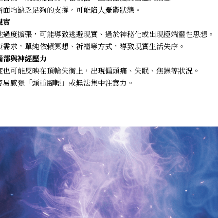
層面均缺乏足夠的支撐，可能陷入憂鬱狀態。
現實
地過度擴張，可能導致逃避現實、過於神秘化或出現極端靈性思想。
康需求，單純依賴冥想、祈禱等方式，導致現實生活失序。
腦部與神經壓力
度也可能反映在頂輪失衡上，出現偏頭痛、失眠、焦躁等狀況。
容易感覺「頭重腳輕」或無法集中注意力。