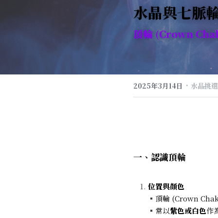
水晶與七脈
頂輪 (Crown Chak
·
2025年3月14日
水晶挑選
一、
認識
頂輪
位置與顏色 
▪
頂輪 (Crown 
▪
常以
紫色或白色
作