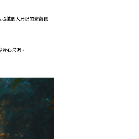
至超越個人局限的宏觀視
。
等身心失調。