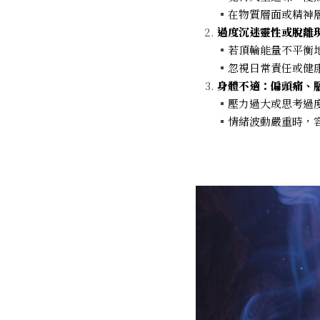
▪
在物質層面或精神
過度沉迷靈性或脫離
▪
若頂輪能量不平衡
▪
忽視日常責任或健
身體不適：偏頭痛、
▪
壓力過大或思考過
▪
情緒波動嚴重時，