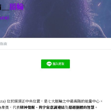
輪＿
頂輪
ra)
指南
Chakra) 位於頭頂正中央位置，是七大脈輪之中最高階的能量中心。
為象徵，代表
精神覺醒、與宇宙意識連結
及
超越個體的智慧
。