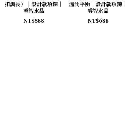
官方LINE
扣調長）｜設計款項鍊｜
溫潤平衡｜設計款項鍊｜
睿智水晶
睿智水晶
【太陽神經叢】
NT$588
NT$688
【臍輪】
【海底輪】
【新品上市】
【防禦類水晶】
【療癒類水晶】
【財富類水晶】
【智慧類水晶】
【人緣類水晶】