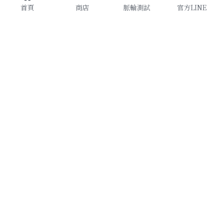
首頁
商店
脈輪測試
官方LINE
原創設計款
了解更多
天然水晶
諮詢加入
提升運勢
官方LINE
聯絡我們
RuiZhiShuiJing 睿智水晶—讓你的水晶好看又【有
用】
條款及條件
隱私政策