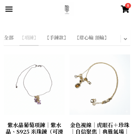
0
×
×
部落格分類
商品分類
首頁
尋找你的祝福
所有商品分類
所有博客分類
全部
【項鍊】
【手鍊款】
【眉心輪 頂輪】
快速找到祝福
水晶百科
所有商品分類
【項鍊】
脈輪測試
天然水晶特性
【手鍊款】
水晶必備知識
登錄
/
註冊
【眉心輪 頂輪】
搜索
【喉輪】
紫水晶葡萄項鍊｜紫水
金色視線｜虎眼石＋珍珠
【心輪】
晶、S925 米珠鍊（可滑
｜自信聚焦｜典雅氣場｜