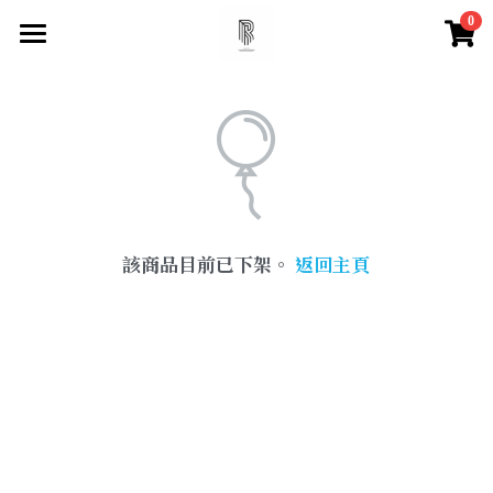
0
×
×
部落格分類
商品分類
首頁
尋找你的祝福
所有商品分類
所有博客分類
快速找到祝福
水晶百科
所有商品分類
該商品目前已下架。
返回主頁
【項鍊】
脈輪測試
天然水晶特性
【手鍊款】
水晶必備知識
登錄
/
註冊
【眉心輪 頂輪】
搜索
【喉輪】
【心輪】