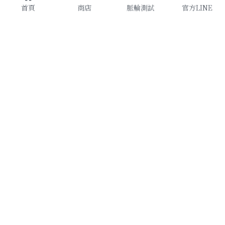
首頁
商店
脈輪測試
官方LINE
原創設計款
了解更多
天然水晶
諮詢加入
提升運勢
官方LINE
聯絡我們
RuiZhiShuiJing 睿智水晶—讓你的水晶好看又【有
用】
條款及條件
隱私政策