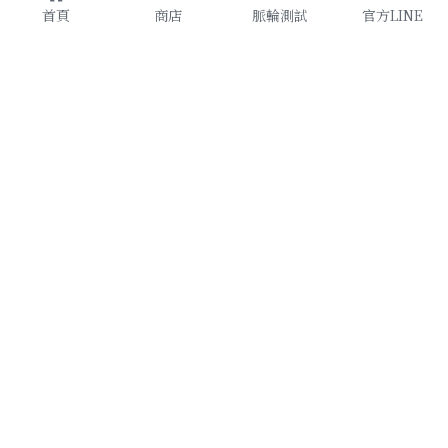
首頁
商店
脈輪測試
官方LINE
原創設計款
了解更多
天然水晶
諮詢加入
提升運勢
官方LINE
聯絡我們
RuiZhiShuiJing 睿智水晶—讓你的水晶好看又【有
用】
條款及條件
隱私政策