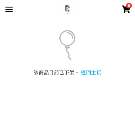
0
×
×
部落格分類
商品分類
首頁
尋找你的祝福
所有商品分類
所有博客分類
快速找到祝福
水晶百科
所有商品分類
該商品目前已下架。
返回主頁
【項鍊】
脈輪測試
天然水晶特性
【手鍊款】
水晶必備知識
登錄
/
註冊
【眉心輪 頂輪】
搜索
【喉輪】
【心輪】