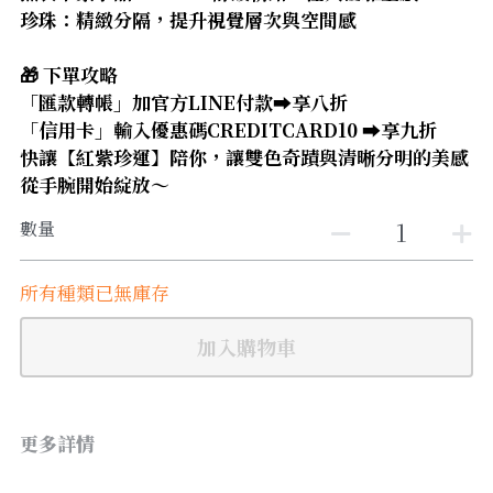
【8-10mm 珠徑】
珍珠：精緻分隔，提升視覺層次與空間感
【11-13mm 珠徑】
🎁 下單攻略
「匯款轉帳」加官方LINE付款➡️享八折
【14mm以上 珠徑】
「信用卡」輸入優惠碼CREDITCARD10 ➡️享九折
快讓【紅紫珍運】陪你，讓雙色奇蹟與清晰分明的美感
從手腕開始綻放～
數量
所有種類已無庫存
加入購物車
更多詳情