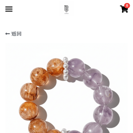
0
×
×
部落格分類
商品分類
首頁
返回
尋找你的祝福
所有商品分類
所有博客分類
快速找到祝福
水晶百科
所有商品分類
【項鍊】
脈輪測試
天然水晶特性
【手鍊款】
水晶必備知識
登錄
/
註冊
【眉心輪 頂輪】
搜索
【喉輪】
【心輪】