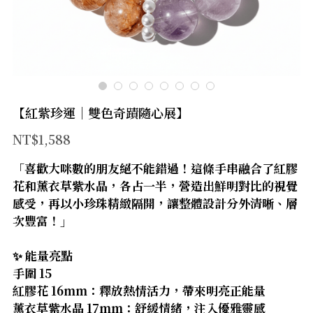
官方LINE
【太陽神經叢】
【臍輪】
【海底輪】
【紅紫珍運｜雙色奇蹟隨心展】
【新品上市】
NT$1,588
【防禦類水晶】
「喜歡大咪數的朋友絕不能錯過！這條手串融合了紅膠
花和薰衣草紫水晶，各占一半，營造出鮮明對比的視覺
【療癒類水晶】
感受，再以小珍珠精緻隔開，讓整體設計分外清晰、層
【財富類水晶】
次豐富！」
【智慧類水晶】
✨ 能量亮點
手圍 15
【人緣類水晶】
紅膠花 16mm：釋放熱情活力，帶來明亮正能量
薰衣草紫水晶 17mm：舒緩情緒，注入優雅靈感