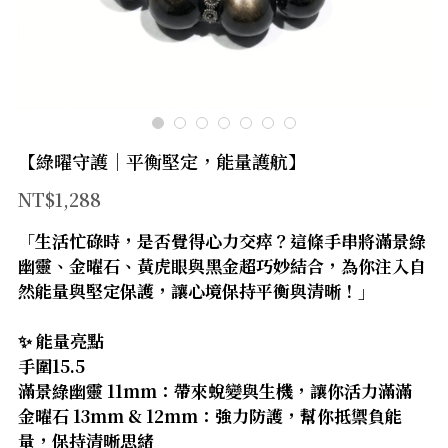
官方LINE
【太陽神經叢】
【臍輪】
【海底輪】
【綠曜守護｜平衡堅定，能量護航】
【新品上市】
NT$1,288
【防禦類水晶】
「生活忙碌時，是否覺得心力交瘁？這條手串將滿景綠
幽靈、金曜石、黃虎眼與黑金超巧妙結合，為你注入自
【療癒類水晶】
然能量與堅定保護，讓心境保持平衡與清晰！」
【財富類水晶】
✨ 能量亮點
【智慧類水晶】
手圍15.5
滿景綠幽靈 11mm：帶來蛻變與生機，讓你活力滿滿
【人緣類水晶】
金曜石 13mm & 12mm：強力防護，幫你抵禦負能
量，保持清晰思緒