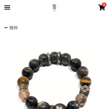
0
×
×
部落格分類
商品分類
首頁
返回
尋找你的祝福
所有商品分類
所有博客分類
快速找到祝福
水晶百科
所有商品分類
【項鍊】
脈輪測試
天然水晶特性
【手鍊款】
水晶必備知識
登錄
/
註冊
【眉心輪 頂輪】
搜索
【喉輪】
【心輪】