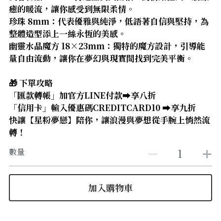
【8-10mm 珠徑】
癒的暖流，讓你感受到無限柔情。
珍珠 8mm：代表優雅與純淨，低語著自信與堅持，為
【11-13mm 珠徑】
整體造型添上一絲永恆的美感。
幽靈水晶魔方 18×23mm：獨特的魔方設計，引導能
【14mm以上 珠徑】
量自由流動，讓你在夢幻與現實間找到完美平衡。
🎁 下單攻略
「匯款轉帳」加官方LINE付款➡️享八折
「信用卡」輸入優惠碼CREDITCARD10 ➡️享九折
快讓【星粉夢戀】陪你，讓浪漫與夢想從手腕上悄然流
轉！
數量
加入購物車