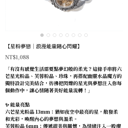
官方LINE
【太陽神經叢】
【臍輪】
【海底輪】
【星粉夢戀｜浪漫能量隨心閃耀】
【新品上市】
NT$1,088
【防禦類水晶】
「有沒有感覺生活需要點夢幻般的柔光？這條手串將六
芒星光粉晶、芙蓉粉晶、珍珠，再搭配幽靈水晶魔方的
【療癒類水晶】
獨特設計完美結合，彷彿把閃爍的星光與夢想注入你每
【財富類水晶】
個動作中，讓心情隨著美好能量流轉！」
【智慧類水晶】
✨ 能量亮點
六芒星光粉晶 13mm：猶如夜空中最亮的星，散發柔
【人緣類水晶】
和光彩，喚醒內心的夢想與溫柔。
芙蓉粉晶 6mm：傳遞甜美與關懷，為情緒注入一股療