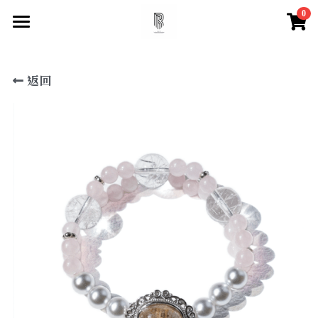
0
×
×
部落格分類
商品分類
首頁
返回
尋找你的祝福
所有商品分類
所有博客分類
快速找到祝福
水晶百科
所有商品分類
【項鍊】
脈輪測試
天然水晶特性
【手鍊款】
水晶必備知識
登錄
/
註冊
【眉心輪 頂輪】
搜索
【喉輪】
【心輪】