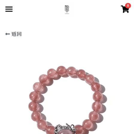
0
×
×
部落格分類
商品分類
首頁
返回
尋找你的祝福
所有商品分類
所有博客分類
快速找到祝福
水晶百科
所有商品分類
【項鍊】
脈輪測試
天然水晶特性
【手鍊款】
水晶必備知識
登錄
/
註冊
【眉心輪 頂輪】
搜索
【喉輪】
【心輪】