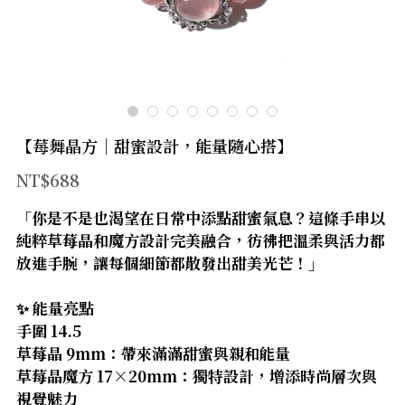
官方LINE
【太陽神經叢】
【臍輪】
【海底輪】
【莓舞晶方｜甜蜜設計，能量隨心搭】
【新品上市】
NT$688
【防禦類水晶】
「你是不是也渴望在日常中添點甜蜜氣息？這條手串以
純粹草莓晶和魔方設計完美融合，彷彿把溫柔與活力都
【療癒類水晶】
放進手腕，讓每個細節都散發出甜美光芒！」
【財富類水晶】
✨ 能量亮點
【智慧類水晶】
手圍 14.5
草莓晶 9mm：帶來滿滿甜蜜與親和能量
【人緣類水晶】
草莓晶魔方 17×20mm：獨特設計，增添時尚層次與
視覺魅力