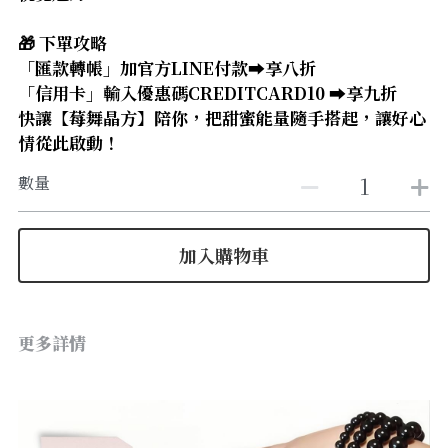
【8-10mm 珠徑】
🎁 下單攻略
【11-13mm 珠徑】
「匯款轉帳」加官方LINE付款➡️享八折
「信用卡」輸入優惠碼CREDITCARD10 ➡️享九折
【14mm以上 珠徑】
快讓【莓舞晶方】陪你，把甜蜜能量隨手搭起，讓好心
情從此啟動！
數量
加入購物車
更多詳情