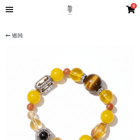
0
×
×
部落格分類
商品分類
首頁
返回
尋找你的祝福
所有商品分類
所有博客分類
快速找到祝福
水晶百科
所有商品分類
【項鍊】
脈輪測試
天然水晶特性
【手鍊款】
水晶必備知識
登錄
/
註冊
【眉心輪 頂輪】
搜索
【喉輪】
【心輪】