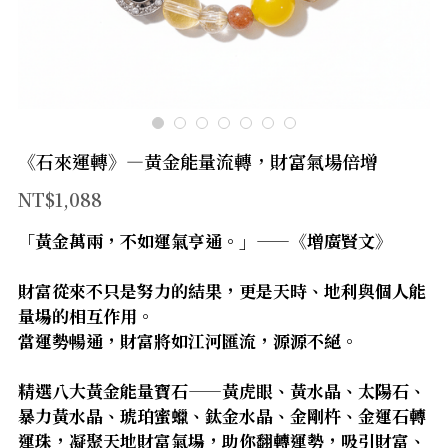
官方LINE
【太陽神經叢】
【臍輪】
【海底輪】
《石來運轉》—黃金能量流轉，財富氣場倍增
【新品上市】
NT$1,088
【防禦類水晶】
「黃金萬兩，不如運氣亨通。」——《增廣賢文》
【療癒類水晶】
財富從來不只是努力的結果，更是天時、地利與個人能
【財富類水晶】
量場的相互作用。
當運勢暢通，財富將如江河匯流，源源不絕。
【智慧類水晶】
精選八大黃金能量寶石——黃虎眼、黃水晶、太陽石、
【人緣類水晶】
暴力黃水晶、琥珀蜜蠟、鈦金水晶、金剛杵、金運石轉
運珠，凝聚天地財富氣場，助你翻轉運勢，吸引財富、