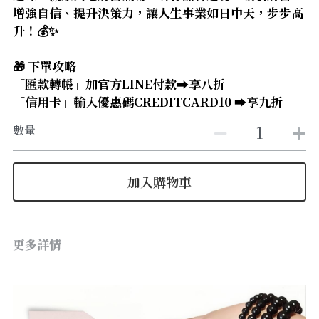
【8-10mm 珠徑】
增強自信、提升決策力，讓人生事業如日中天，步步高
升！💰✨
【11-13mm 珠徑】
🎁 下單攻略
【14mm以上 珠徑】
「匯款轉帳」加官方LINE付款➡️享八折
「信用卡」輸入優惠碼CREDITCARD10 ➡️享九折
數量
加入購物車
更多詳情