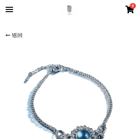
0
×
×
部落格分類
商品分類
首頁
返回
尋找你的祝福
所有商品分類
所有博客分類
快速找到祝福
水晶百科
所有商品分類
【項鍊】
脈輪測試
天然水晶特性
【手鍊款】
水晶必備知識
登錄
/
註冊
【眉心輪 頂輪】
搜索
【喉輪】
【心輪】