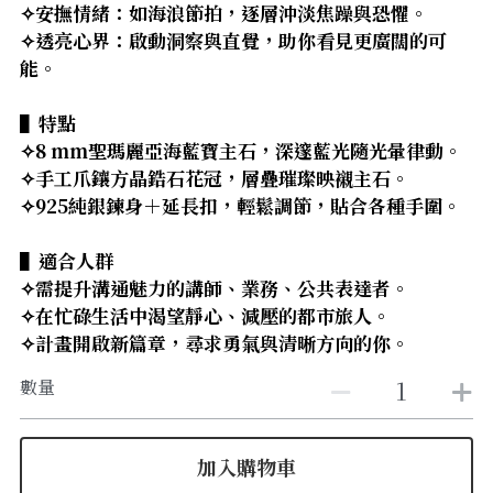
【8-10mm 珠徑】
✧安撫情緒：如海浪節拍，逐層沖淡焦躁與恐懼。
✧透亮心界：啟動洞察與直覺，助你看見更廣闊的可
【11-13mm 珠徑】
能。
【14mm以上 珠徑】
▌特點
✧8 mm聖瑪麗亞海藍寶主石，深邃藍光隨光暈律動。
✧手工爪鑲方晶鋯石花冠，層疊璀璨映襯主石。
✧925純銀鍊身＋延長扣，輕鬆調節，貼合各種手圍。
▌適合人群
✧需提升溝通魅力的講師、業務、公共表達者。
✧在忙碌生活中渴望靜心、減壓的都市旅人。
✧計畫開啟新篇章，尋求勇氣與清晰方向的你。
數量
加入購物車