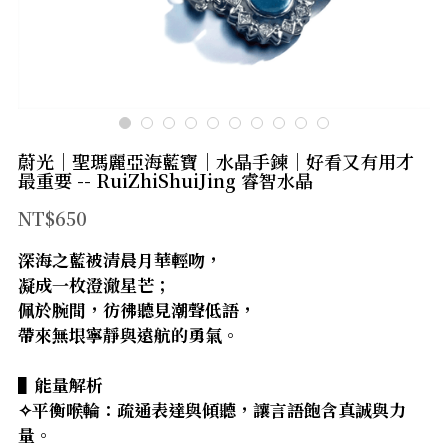
官方LINE
【太陽神經叢】
【臍輪】
【海底輪】
蔚光｜聖瑪麗亞海藍寶｜水晶手鍊｜好看又有用才
【新品上市】
最重要 -- RuiZhiShuiJing 睿智水晶
NT$650
【防禦類水晶】
深海之藍被清晨月華輕吻，
【療癒類水晶】
凝成一枚澄澈星芒；
佩於腕間，彷彿聽見潮聲低語，
【財富類水晶】
帶來無垠寧靜與遠航的勇氣。
【智慧類水晶】
▌能量解析
【人緣類水晶】
✧平衡喉輪：疏通表達與傾聽，讓言語飽含真誠與力
量。