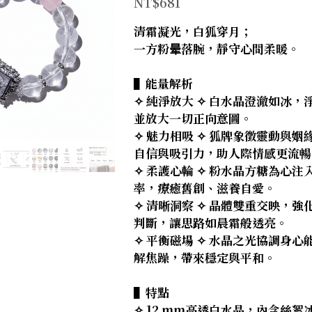
NT$681
清霜凝光，白狐穿月；
一方粉晕落腕，靜守心間柔暖。
▌能量解析
✧ 純淨放大 ✧ 白水晶澄澈如冰，
並放大一切正向意圖。
✧ 魅力相吸 ✧ 狐牌象徵靈動與姻
自信與吸引力，助人際情感更流暢
✧ 柔護心輪 ✧ 粉水晶方糖為心注
率，療癒舊創、滋養自愛。
✧ 清晰洞察 ✧ 晶體雙重交映，強
判斷，讓思路如晨霜般透亮。
✧ 平衡磁場 ✧ 水晶之光協調身心
解焦躁，帶來穩定與平和。
▌特點
✧ 12 mm高透白水晶，內含絲絮