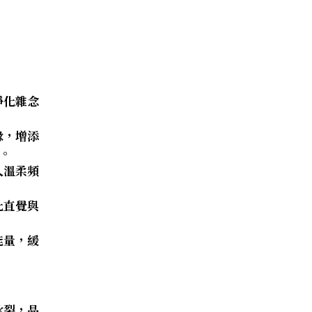
淨化雜念
緣，增添
。
入溫柔頻
化直覺與
能量，緩
冰裂，晶