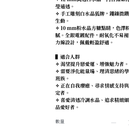
瑩通透。
✧ 手工雕刻白水晶狐牌，鏤鑲微
生動。
✧ 10 mm粉水晶方糖點睛，色澤
膩。全銀電鍍配件，耐氧化不易褪
力線設計，佩戴輕盈舒適。
▌適合人群
✧ 渴望提升戀愛運、增強魅力者。
✧ 需要淨化能量場、理清思緒的
班族。
✧ 正在自我療癒、尋求情感支持
定者。
✧ 喜愛清透冷調水晶、追求精緻
品愛好者。
數量