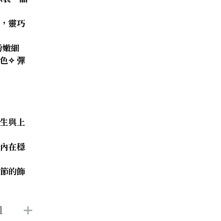
鑽，靈巧
粉嫩細
色✧ 彈
學生與上
與內在穩
細節的飾